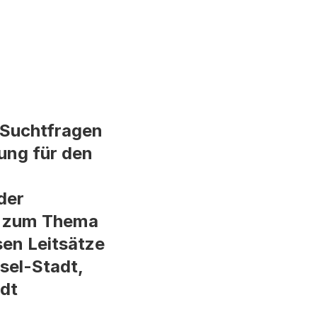
 Suchtfragen
ung für den
der
ng zum Thema
en Leitsätze
sel-Stadt,
adt