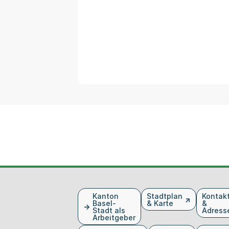
Fusszeile
Kanton
Stadtplan
Kontak
Basel-
& Karte
&
Stadt als
Adress
Arbeitgeber