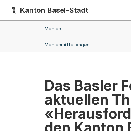
Kanton Basel-Stadt
Hauptnavigation
(Dieser Link führt zur Startseite)
Breadcrumb-Navigation
Medien
Medienmitteilungen
Das Basler 
aktuellen Th
«Herausford
den Kanton 