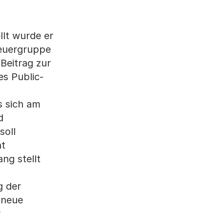
llt wurde er
teuergruppe
Beitrag zur
es Public-
s sich am
d
soll
ht
ng stellt
g der
 neue
r