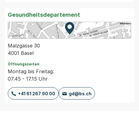
Gesundheitsdepartement
Zur Karte von MapBS.
Externer Link, wird in einem
Malzgasse 30
4001 Basel
Öffnungszeiten
Montag bis Freitag:
07.45 - 17.15 Uhr
+41 61 267 90 00
gd@bs.ch