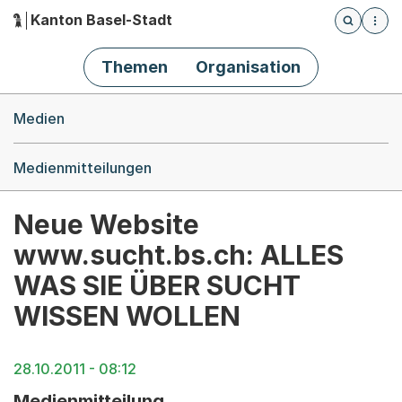
Kanton Basel-Stadt
Öffnet die
(Dieser Link führt zur Startseite)
Hauptnavigation
Themen
Organisation
Breadcrumb-Navigation
Medien
Medienmitteilungen
Neue Website
www.sucht.bs.ch: ALLES
WAS SIE ÜBER SUCHT
WISSEN WOLLEN
28.10.2011 - 08:12
Medienmitteilung