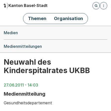
Kanton Basel-Stadt
Öffnet die
(Dieser Link führt zur Startseite)
Hauptnavigation
Themen
Organisation
Breadcrumb-Navigation
Medien
Medienmitteilungen
Neuwahl des
Kinderspitalrates UKBB
27.06.2011 - 14:03
Medienmitteilung
Gesundheitsdepartement