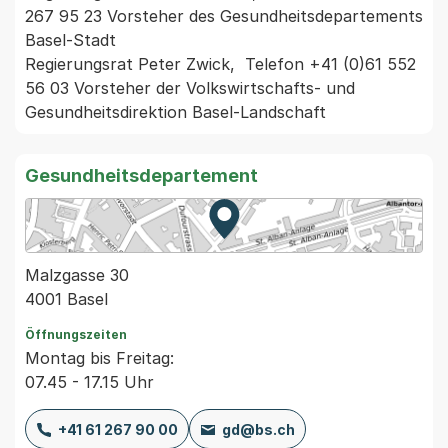
267 95 23 Vorsteher des Gesundheitsdepartements 
Basel-Stadt

Regierungsrat Peter Zwick,  Telefon +41 (0)61 552 
56 03 Vorsteher der Volkswirtschafts- und 
Gesundheitsdirektion Basel-Landschaft 
Gesundheitsdepartement
Zur Karte von MapBS.
Externer Link, wird in einem
Malzgasse 30
4001 Basel
Öffnungszeiten
Montag bis Freitag:
07.45 - 17.15 Uhr
+41 61 267 90 00
gd@bs.ch