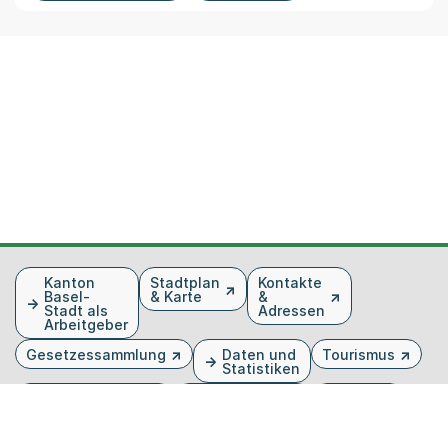
Fusszeile
Kanton
Stadtplan
Kontakte
Basel-
& Karte
&
Stadt als
Adressen
Arbeitgeber
Gesetzessammlung
Daten und
Tourismus
Statistiken
Veranstaltungen
Publikationen
Medien
Kantonsblatt
Bilddatenbank
Organigramm