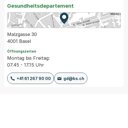
Gesundheitsdepartement
Zur Karte von MapBS.
Externer Link, wird in einem
Malzgasse 30
4001 Basel
Öffnungszeiten
Montag bis Freitag:
07.45 - 17.15 Uhr
+41 61 267 90 00
gd@bs.ch