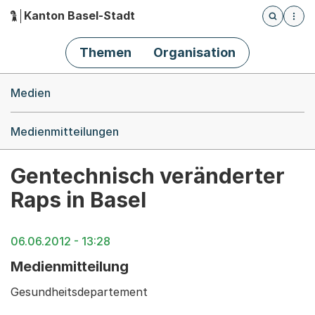
Kanton Basel-Stadt
Öffnet die
(Dieser Link führt zur Startseite)
Hauptnavigation
Themen
Organisation
Breadcrumb-Navigation
Medien
Medienmitteilungen
Gentechnisch veränderter
Raps in Basel
06.06.2012 - 13:28
Medienmitteilung
Gesundheitsdepartement