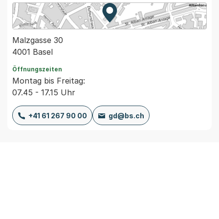
Zur Karte von MapBS.
Externer Link, wird in einem
Malzgasse 30
4001 Basel
Öffnungszeiten
Montag bis Freitag:
07.45 - 17.15 Uhr
+41 61 267 90 00
gd@bs.ch