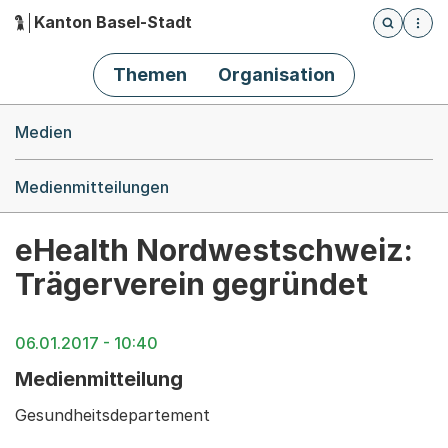
Kanton Basel-Stadt
Öffnet die
(Dieser Link führt zur Startseite)
Hauptnavigation
Themen
Organisation
Breadcrumb-Navigation
Medien
Medienmitteilungen
eHealth Nordwestschweiz:
Trägerverein gegründet
06.01.2017 - 10:40
Medienmitteilung
Gesundheitsdepartement