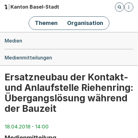
Kanton Basel-Stadt
Öffnet die
(Dieser Link führt zur Startseite)
Hauptnavigation
Themen
Organisation
Breadcrumb-Navigation
Medien
Medienmitteilungen
Ersatzneubau der Kontakt-
und Anlaufstelle Riehenring:
Übergangslösung während
der Bauzeit
18.04.2018 - 14:00
Medienmitteilung