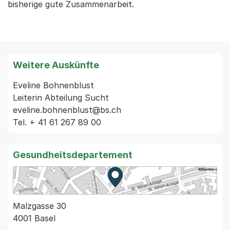
bisherige gute Zusammenarbeit.
Weitere Auskünfte
Eveline Bohnenblust

Leiterin Abteilung Sucht

eveline.bohnenblust@bs.ch

Gesundheitsdepartement
Zur Karte von MapBS.
Externer Link, wird in einem
Malzgasse 30
4001 Basel