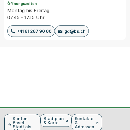
Öffnungszeiten
Montag bis Freitag:
07.45 - 17.15 Uhr
+41 61 267 90 00
gd@bs.ch
Fusszeile
Kanton
Stadtplan
Kontakte
Basel-
& Karte
&
Stadt als
Adressen