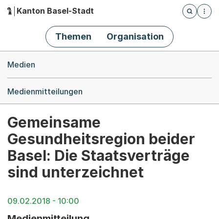
Kanton Basel-Stadt
Öffnet die
(Dieser Link führt zur Startseite)
Hauptnavigation
Themen
Organisation
Breadcrumb-Navigation
Medien
Medienmitteilungen
Gemeinsame
Gesundheitsregion beider
Basel: Die Staatsverträge
sind unterzeichnet
09.02.2018 - 10:00
Medienmitteilung