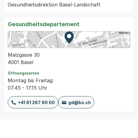
Gesundheitsdepartement
Zur Karte von MapBS.
Externer Link, wird in einem
Malzgasse 30
4001 Basel
Öffnungszeiten
Montag bis Freitag:
07.45 - 17.15 Uhr
+41 61 267 90 00
gd@bs.ch