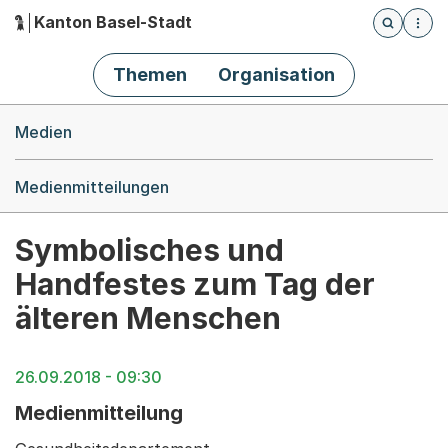
Kanton Basel-Stadt
Öffnet die
(Dieser Link führt zur Startseite)
Hauptnavigation
Themen
Organisation
Breadcrumb-Navigation
Medien
Medienmitteilungen
Symbolisches und
Handfestes zum Tag der
älteren Menschen
26.09.2018 - 09:30
Medienmitteilung