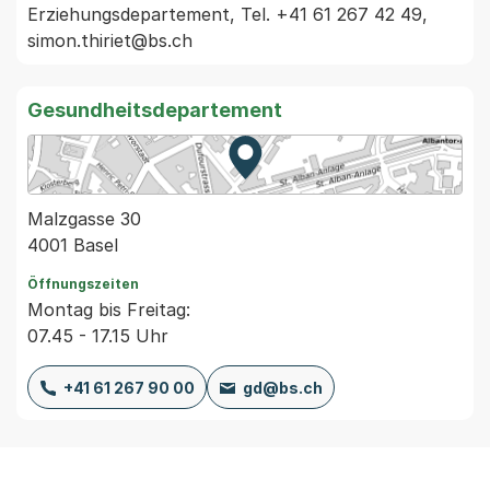
Erziehungsdepartement, Tel. +41 61 267 42 49, 
Gesundheitsdepartement
Zur Karte von MapBS.
Externer Link, wird in einem
Malzgasse 30
4001 Basel
Öffnungszeiten
Montag bis Freitag:
07.45 - 17.15 Uhr
+41 61 267 90 00
gd@bs.ch