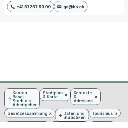
+41 61 267 90 00
gd@bs.ch
Fusszeile
Kanton
Stadtplan
Kontakte
Basel-
& Karte
&
Stadt als
Adressen
Arbeitgeber
Gesetzessammlung
Daten und
Tourismus
Statistiken
Veranstaltungen
Publikationen
Medien