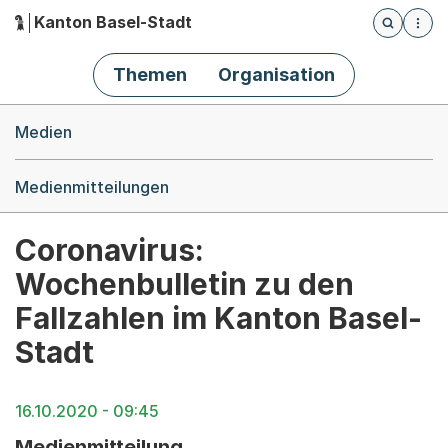
Kanton Basel-Stadt
Öffnet die
(Dieser Link führt zur Startseite)
Hauptnavigation
Themen
Organisation
Breadcrumb-Navigation
Medien
Medienmitteilungen
Coronavirus:
Wochenbulletin zu den
Fallzahlen im Kanton Basel-
Stadt
16.10.2020 - 09:45
Medienmitteilung