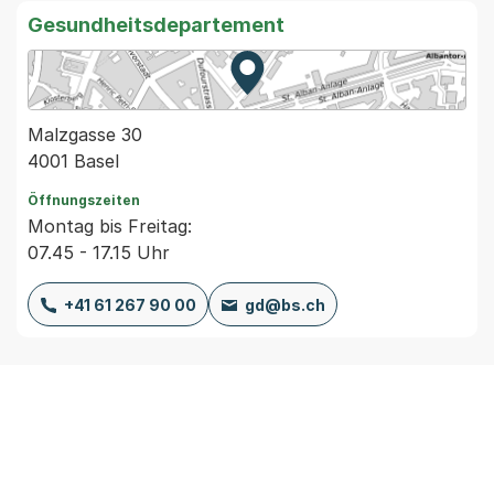
Gesundheitsdepartement
Zur Karte von MapBS.
Externer Link, wird in einem
Malzgasse 30
4001 Basel
Öffnungszeiten
Montag bis Freitag:
07.45 - 17.15 Uhr
+41 61 267 90 00
gd@bs.ch