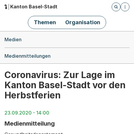
Kanton Basel-Stadt
Öffnet die
(Dieser Link führt zur Startseite)
Hauptnavigation
Themen
Organisation
Breadcrumb-Navigation
Medien
Medienmitteilungen
Coronavirus: Zur Lage im
Kanton Basel-Stadt vor den
Herbstferien
23.09.2020 - 14:00
Medienmitteilung