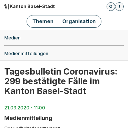
Kanton Basel-Stadt
Öffnet die
(Dieser Link führt zur Startseite)
Hauptnavigation
Themen
Organisation
Breadcrumb-Navigation
Medien
Medienmitteilungen
Tagesbulletin Coronavirus:
299 bestätigte Fälle im
Kanton Basel-Stadt
21.03.2020 - 11:00
Medienmitteilung