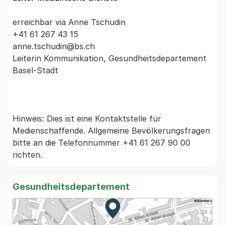
erreichbar via Anne Tschudin

+41 61 267 43 15

anne.tschudin@bs.ch

Leiterin Kommunikation, Gesundheitsdepartement 
Basel-Stadt

Hinweis: Dies ist eine Kontaktstelle für 
Medienschaffende. Allgemeine Bevölkerungsfragen 
bitte an die Telefonnummer +41 61 267 90 00 
Gesundheitsdepartement
Zur Karte von MapBS.
Externer Link, wird in einem