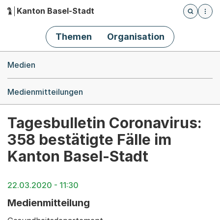
Kanton Basel-Stadt
Öffnet die
(Dieser Link führt zur Startseite)
Hauptnavigation
Themen
Organisation
Breadcrumb-Navigation
Medien
Medienmitteilungen
Tagesbulletin Coronavirus:
358 bestätigte Fälle im
Kanton Basel-Stadt
22.03.2020 - 11:30
Medienmitteilung