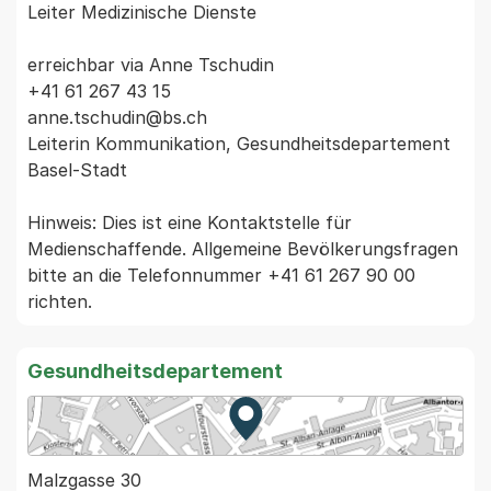
Leiter Medizinische Dienste

erreichbar via Anne Tschudin

+41 61 267 43 15

anne.tschudin@bs.ch

Leiterin Kommunikation, Gesundheitsdepartement 
Basel-Stadt

Hinweis: Dies ist eine Kontaktstelle für 
Medienschaffende. Allgemeine Bevölkerungsfragen 
bitte an die Telefonnummer +41 61 267 90 00 
Gesundheitsdepartement
Zur Karte von MapBS.
Externer Link, wird in einem
Malzgasse 30