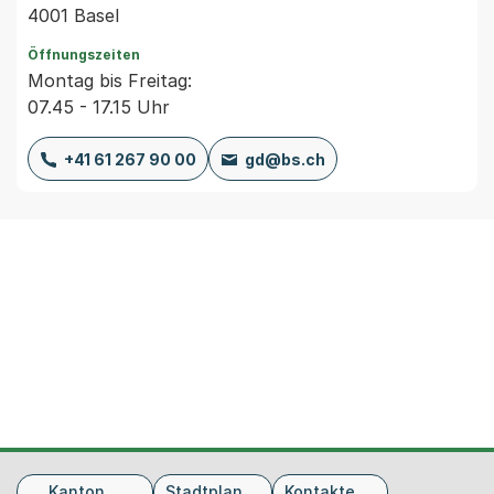
4001 Basel
Öffnungszeiten
Montag bis Freitag:
07.45 - 17.15 Uhr
+41 61 267 90 00
gd@bs.ch
Fusszeile
Kanton
Stadtplan
Kontakte