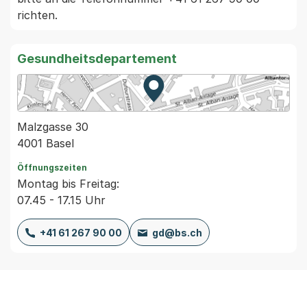
Gesundheitsdepartement
Zur Karte von MapBS.
Externer Link, wird in einem
Malzgasse 30
4001 Basel
Öffnungszeiten
Montag bis Freitag:
07.45 - 17.15 Uhr
+41 61 267 90 00
gd@bs.ch