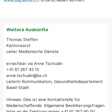
www.bag.admin.ch
unterscheiden können.
Weitere Auskünfte
Thomas Steffen

Kantonsarzt

Leiter Medizinische Dienste

erreichbar via Anne Tschudin

+41 61 267 43 15

anne.tschudin@bs.ch

Leiterin Kommunikation, Gesundheitsdepartement 
Basel-Stadt

Hinweis: Dies ist eine Kontaktstelle für 
Medienschaffende. Allgemeine Bevölkerungsfragen 
bitte an die Telefonnummer +41 61 267 90 00 