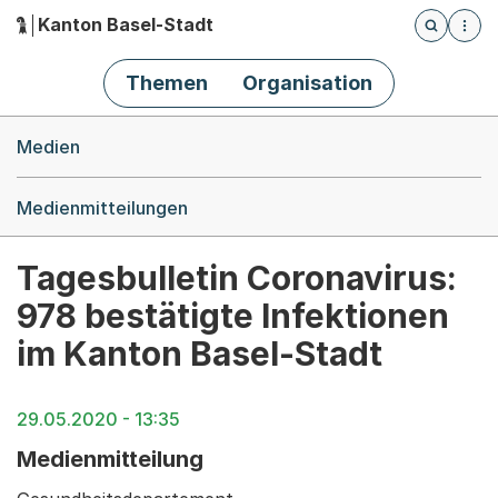
Kanton Basel-Stadt
Öffnet die
(Dieser Link führt zur Startseite)
Hauptnavigation
Themen
Organisation
Breadcrumb-Navigation
Medien
Medienmitteilungen
Tagesbulletin Coronavirus:
978 bestätigte Infektionen
im Kanton Basel-Stadt
29.05.2020 - 13:35
Medienmitteilung