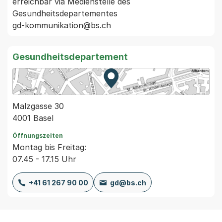
erreichbar via Medienstelle des 
Gesundheitsdepartementes

Gesundheitsdepartement
Zur Karte von MapBS.
Externer Link, wird in einem
Malzgasse 30
4001 Basel
Öffnungszeiten
Montag bis Freitag:
07.45 - 17.15 Uhr
+41 61 267 90 00
gd@bs.ch