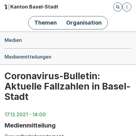
Kanton Basel-Stadt
Öffnet die
(Dieser Link führt zur Startseite)
Hauptnavigation
Themen
Organisation
Breadcrumb-Navigation
Medien
Medienmitteilungen
Coronavirus-Bulletin:
Aktuelle Fallzahlen in Basel-
Stadt
17.12.2021 - 14:00
Medienmitteilung