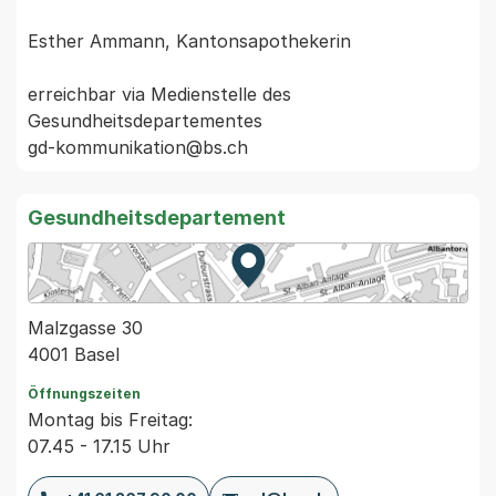
Esther Ammann, Kantonsapothekerin

erreichbar via Medienstelle des 
Gesundheitsdepartementes

Gesundheitsdepartement
Zur Karte von MapBS.
Externer Link, wird in einem
Malzgasse 30
4001 Basel
Öffnungszeiten
Montag bis Freitag:
07.45 - 17.15 Uhr