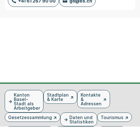
+41 61 267 90 00
gd@bs.ch
Fusszeile
Kanton
Stadtplan
Kontakte
Basel-
& Karte
&
Stadt als
Adressen
Arbeitgeber
Gesetzessammlung
Daten und
Tourismus
Statistiken
Veranstaltungen
Publikationen
Medien