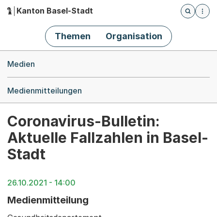
Kanton Basel-Stadt
Öffnet die
(Dieser Link führt zur Startseite)
Hauptnavigation
Themen
Organisation
Breadcrumb-Navigation
Medien
Medienmitteilungen
Coronavirus-Bulletin:
Aktuelle Fallzahlen in Basel-
Stadt
26.10.2021 - 14:00
Medienmitteilung