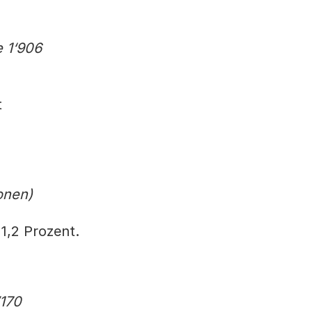
e 1‘906
t
onen)
1,2 Prozent.
’170