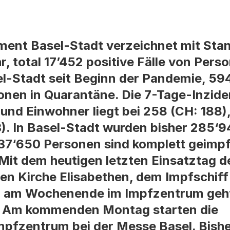
nt Basel-Stadt verzeichnet mit Stand
, total 17’452 positive Fälle von Pers
-Stadt seit Beginn der Pandemie, 594 
sonen in Quarantäne. Die 7-Tage-Inzide
nd Einwohner liegt bei 258 (CH: 188),
3). In Basel-Stadt wurden bisher 285‘9
37‘650 Personen sind komplett geimpft
Mit dem heutigen letzten Einsatztag d
nen Kirche Elisabethen, dem Impfschif
n am Wochenende im Impfzentrum geht
. Am kommenden Montag starten die
pfzentrum bei der Messe Basel. Bishe