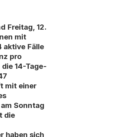
 Freitag, 12.
onen mit
aktive Fälle
nz pro
 die 14-Tage-
47
 mit einer
es
f am Sonntag
 die
r haben sich