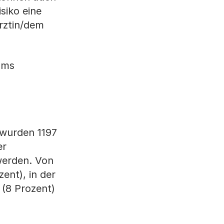
siko eine
rztin/dem
ums
 wurden 1197
er
werden. Von
ent), in der
 (8 Prozent)