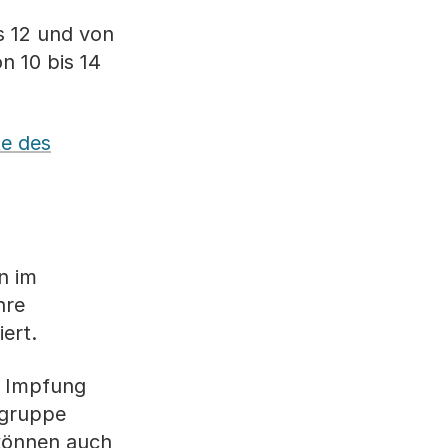
s 12 und von
n 10 bis 14
e des
n im
hre
ert.
e Impfung
ngruppe
 können auch