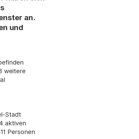
as
nster an.
en und
befinden
3 weitere
al
l-Stadt
4 aktiven
311 Personen