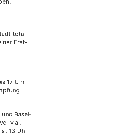
ben.
adt total
iner Erst-
bis 17 Uhr
impfung
 und Basel-
wei Mal,
ist 13 Uhr