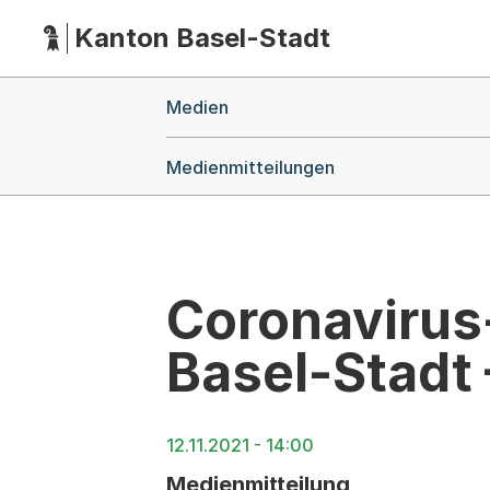
Kanton Basel-Stadt
Hauptnavigation
(Dieser Link führt zur Startseite)
Breadcrumb-Navigation
Medien
Medienmitteilungen
Coronavirus-
Basel-Stadt 
12.11.2021 - 14:00
Medienmitteilung