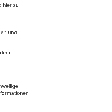
 hier zu
hen und
udem
hwellige
nformationen