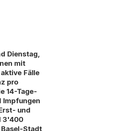
d Dienstag,
onen mit
aktive Fälle
nz pro
ie 14-Tage-
91 Impfungen
Erst- und
d 3'400
 Basel-Stadt