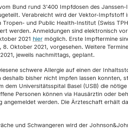
 vom Bund rund 3'400 Impfdosen des Janssen-
eteilt. Verabreicht wird der Vektor-Impfstoff
 Tropen- und Public Health-Institut (Swiss TPH
iziert werden. Anmeldungen sind elektronisch v
ktober 2021
hier
möglich. Erste Impftermine sin
8. Oktober 2021, vorgesehen. Weitere Termine
 2021, jeweils nachmittags, geplant.
esene schwere Allergie auf einen der Inhaltssto
eshalb bisher nicht impfen lassen konnten, st
dem Universitätsspital Basel (USB) die nötig
offene Personen können via Hausärztin oder b
g angemeldet werden. Die Ärzteschaft erhält d
wäche und Schwangeren wird der Johnson&Joh