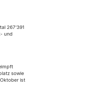
tal 267‘391
t- und
eimpft
latz sowie
 Oktober ist