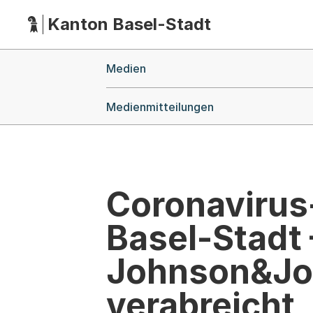
Kanton Basel-Stadt
Hauptnavigation
(Dieser Link führt zur Startseite)
Breadcrumb-Navigation
Medien
Medienmitteilungen
Coronavirus-
Basel-Stadt 
Johnson&Joh
verabreicht