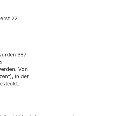
 erst 22
 wurden 687
er
werden. Von
ent), in der
esteckt.