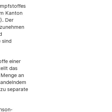
Impfstoffes
 im Kanton
). Der
orzunehmen
d
 sind
ffe einer
ellt das
e Menge an
ehandelndem
azu separate
nson-