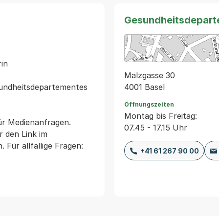
Gesundheitsdepart
n

Malzgasse 30
4001 Basel
sundheitsdepartementes

Öffnungszeiten
Montag bis Freitag:
ür Medienanfragen. 
07.45 - 17.15 Uhr
den Link im 
ür allfällige Fragen: 
+41 61 267 90 00