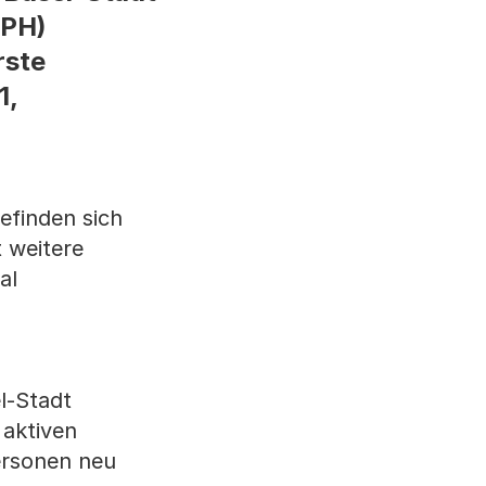
TPH)
rste
1,
efinden sich
 weitere
al
l-Stadt
 aktiven
Personen neu