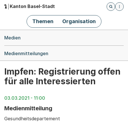
Kanton Basel-Stadt
Öffnet die
(Dieser Link führt zur Startseite)
Hauptnavigation
Themen
Organisation
Breadcrumb-Navigation
Medien
Medienmitteilungen
Impfen: Registrierung offen
für alle Interessierten
03.03.2021 - 11:00
Medienmitteilung
Gesundheitsdepartement