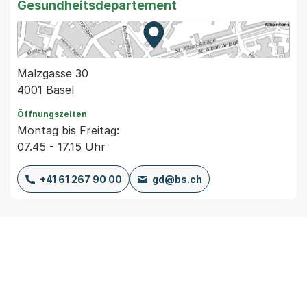
Gesundheitsdepartement
Zur Karte von MapBS.
Externer Link, wird in einem
Malzgasse 30
4001 Basel
Öffnungszeiten
Montag bis Freitag:
07.45 - 17.15 Uhr
+41 61 267 90 00
gd@bs.ch