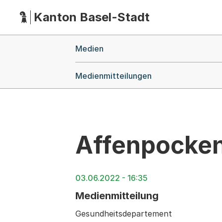
Kanton Basel-Stadt
Hauptnavigation
(Dieser Link führt zur Startseite)
Breadcrumb-Navigation
Medien
Medienmitteilungen
Affenpocken-
03.06.2022 - 16:35
Medienmitteilung
Gesundheitsdepartement