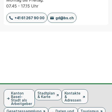
07.45 - 17.15 Uhr
+41 61 267 90 00
gd@bs.ch
Fusszeile
Kanton
Stadtplan
Kontakte
Basel-
& Karte
&
Stadt als
Adressen
Arbeitgeber
Gesetzessammlung
Daten und
Tourismus