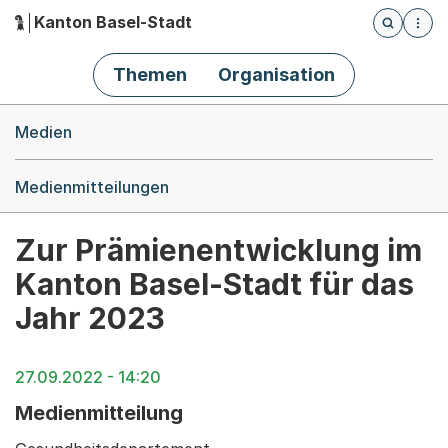
Kanton Basel-Stadt
Öffnet die
(Dieser Link führt zur Startseite)
Hauptnavigation
Themen
Organisation
Breadcrumb-Navigation
Medien
Medienmitteilungen
Zur Prämienentwicklung im
Kanton Basel-Stadt für das
Jahr 2023
27.09.2022 - 14:20
Medienmitteilung