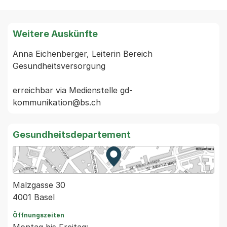
Weitere Auskünfte
Anna Eichenberger, Leiterin Bereich 
Gesundheitsversorgung

erreichbar via Medienstelle gd-
Gesundheitsdepartement
Zur Karte von MapBS.
Externer Link, wird in einem
Malzgasse 30
4001 Basel
Öffnungszeiten
Montag bis Freitag: