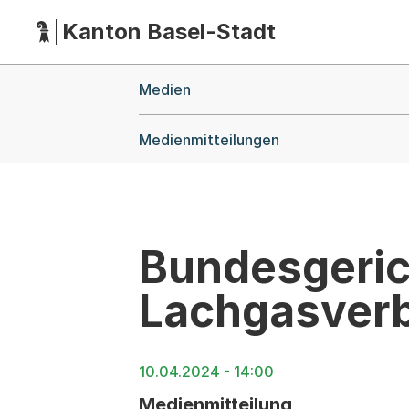
Kanton Basel-Stadt
Hauptnavigation
(Dieser Link führt zur Startseite)
Breadcrumb-Navigation
Medien
Medienmitteilungen
Bundesgeric
Lachgasverb
10.04.2024 - 14:00
Medienmitteilung