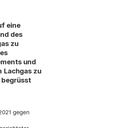
uf eine
und des
gas zu
des
ements und
on Lachgas zu
 begrüsst
2021 gegen