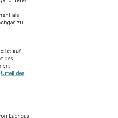
gerichteter
ment als
achgas zu
d ist auf
ht des
nen,
m
Urteil des
von Lachgas