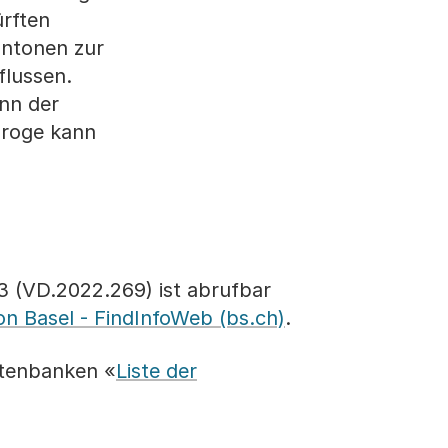
ürften
antonen zur
flussen.
nn der
droge kann
3 (VD.2022.269) ist abrufbar
n Basel - FindInfoWeb (bs.ch)
.
atenbanken «
Liste der