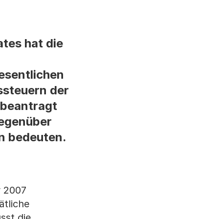
tes hat die
Wesentlichen
steuern der
 beantragt
gegenüber
n bedeuten.
r 2007
ätliche
sst die