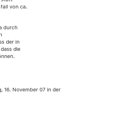
all von ca.
da durch
n
s der in
 dass die
önnen.
ag, 16. November 07 in der