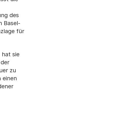
ung des
 Basel-
nzlage für
 hat sie
 der
uer zu
 einen
dener