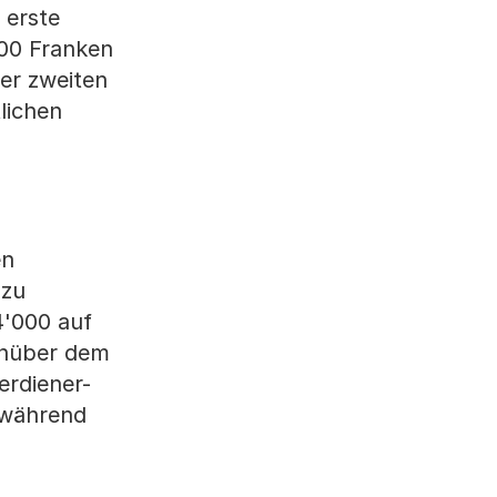
 erste
000 Franken
der zweiten
lichen
en
 zu
4'000 auf
enüber dem
erdiener-
 während