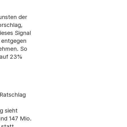
unsten der
rschlag,
eses Signal
e entgegen
nehmen. So
n auf 23%
Ratschlag
g sieht
und 147 Mio.
 statt