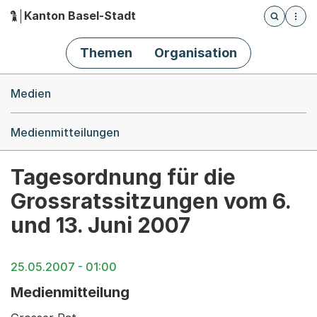
Kanton Basel-Stadt
Öffnet die
(Dieser Link führt zur Startseite)
Hauptnavigation
Themen
Organisation
Breadcrumb-Navigation
Medien
Medienmitteilungen
Tagesordnung für die
Grossratssitzungen vom 6.
und 13. Juni 2007
25.05.2007 - 01:00
Medienmitteilung