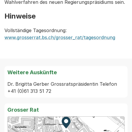
Wahlverfahren des neuen Regierungspräsidiums sein.
Hinweise
Vollständige Tagesordnung:
www.grosserrat.bs.ch/grosser_rat/tagesordnung
Weitere Auskünfte
Dr. Brigitta Gerber Grossratspräsidentin Telefon 
+41 (0)61 313 51 72
Grosser Rat
Zur Karte von MapBS.
Externer Link, wird in einem