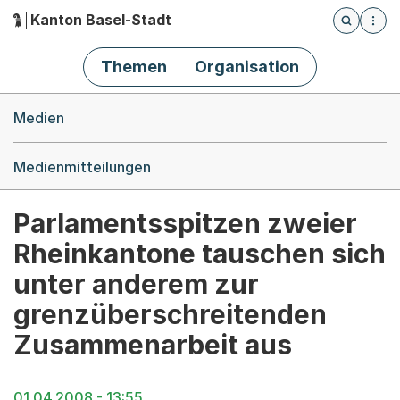
Kanton Basel-Stadt
Öffnet die
(Dieser Link führt zur Startseite)
Hauptnavigation
Themen
Organisation
Breadcrumb-Navigation
Medien
Medienmitteilungen
Parlamentsspitzen zweier
Rheinkantone tauschen sich
unter anderem zur
grenzüberschreitenden
Zusammenarbeit aus
01.04.2008 - 13:55