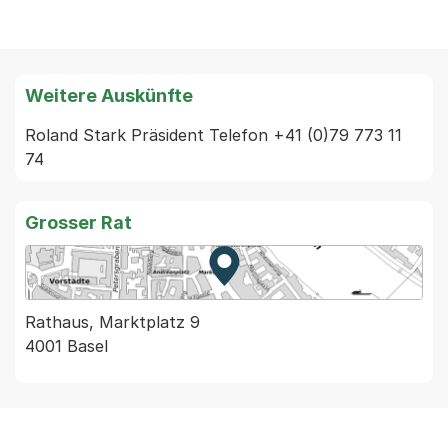
Weitere Auskünfte
Roland Stark Präsident Telefon +41 (0)79 773 11 
74
Grosser Rat
Zur Karte von MapBS.
Externer Link, wird in einem
Rathaus, Marktplatz 9
4001 Basel