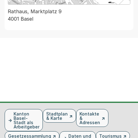
Rathaus, Marktplatz 9
4001 Basel
Fusszeile
Kanton
Stadtplan
Kontakte
Basel-
& Karte
&
Stadt als
Adressen
Arbeitgeber
Gesetzessammlung
Daten und
Tourismus