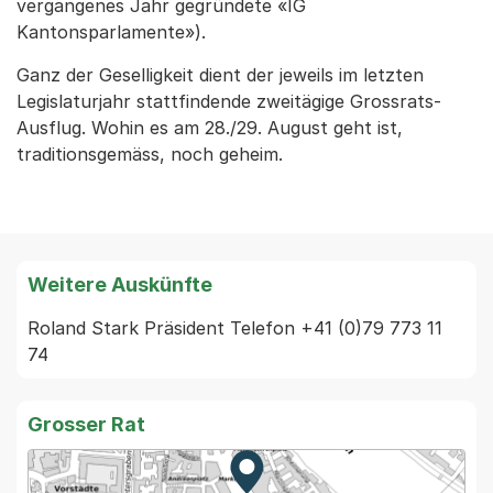
vergangenes Jahr gegründete «IG
Kantonsparlamente»).
Ganz der Geselligkeit dient der jeweils im letzten
Legislaturjahr stattfindende zweitägige Grossrats-
Ausflug. Wohin es am 28./29. August geht ist,
traditionsgemäss, noch geheim.
Weitere Auskünfte
Roland Stark Präsident Telefon +41 (0)79 773 11 
74
Grosser Rat
Zur Karte von MapBS.
Externer Link, wird in einem