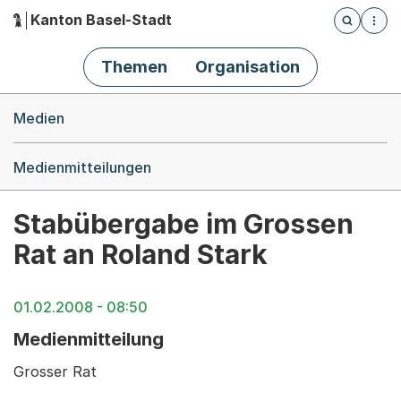
Kanton Basel-Stadt
Öffnet die
(Dieser Link führt zur Startseite)
Hauptnavigation
Themen
Organisation
Breadcrumb-Navigation
Medien
Medienmitteilungen
Stabübergabe im Grossen
Rat an Roland Stark
01.02.2008 - 08:50
Medienmitteilung
Grosser Rat