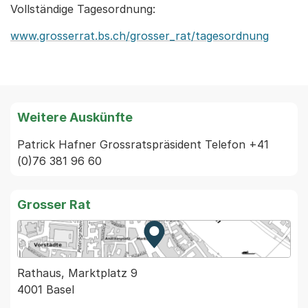
Vollständige Tagesordnung:
www.grosserrat.bs.ch/grosser_rat/tagesordnung
Weitere Auskünfte
Patrick Hafner Grossratspräsident Telefon +41 
(0)76 381 96 60
Grosser Rat
Zur Karte von MapBS.
Externer Link, wird in einem
Rathaus, Marktplatz 9
4001 Basel