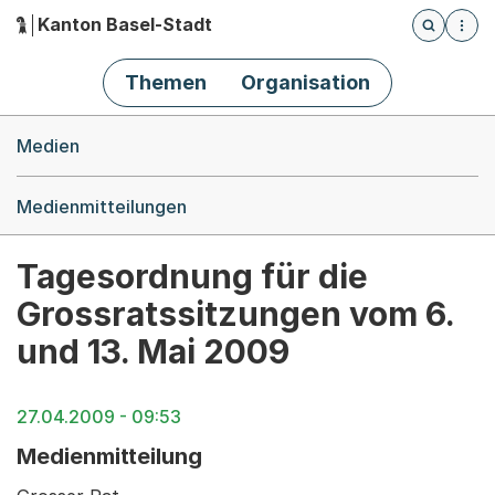
Kanton Basel-Stadt
Öffnet die
(Dieser Link führt zur Startseite)
Hauptnavigation
Themen
Organisation
Breadcrumb-Navigation
Medien
Medienmitteilungen
Tagesordnung für die
Grossratssitzungen vom 6.
und 13. Mai 2009
27.04.2009 - 09:53
Medienmitteilung