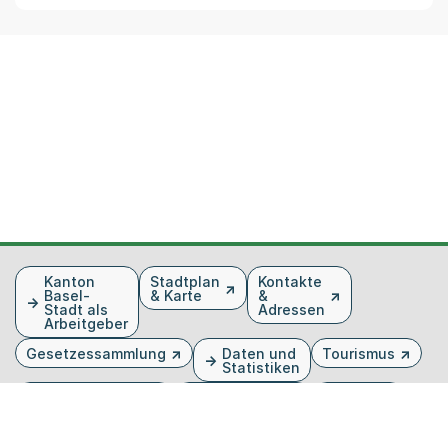
Fusszeile
Kanton
Stadtplan
Kontakte
Basel-
& Karte
&
Stadt als
Adressen
Arbeitgeber
Gesetzessammlung
Daten und
Tourismus
Statistiken
Veranstaltungen
Publikationen
Medien
Kantonsblatt
Bilddatenbank
Organigramm