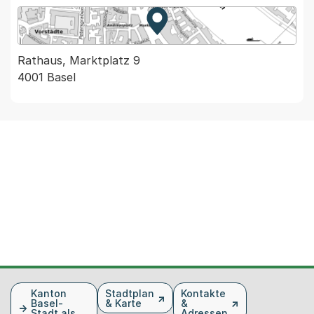
Zur Karte von MapBS.
Externer Link, wird in einem
Rathaus, Marktplatz 9
4001 Basel
Fusszeile
Kanton
Stadtplan
Kontakte
Basel-
& Karte
&
Stadt als
Adressen