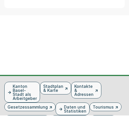
Fusszeile
Kanton
Stadtplan
Kontakte
Basel-
& Karte
&
Stadt als
Adressen
Arbeitgeber
Gesetzessammlung
Daten und
Tourismus
Statistiken
Veranstaltungen
Publikationen
Medien
Kantonsblatt
Bilddatenbank
Organigramm