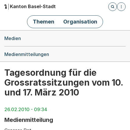
Kanton Basel-Stadt
Öffnet die
(Dieser Link führt zur Startseite)
Hauptnavigation
Themen
Organisation
Breadcrumb-Navigation
Medien
Medienmitteilungen
Tagesordnung für die
Grossratssitzungen vom 10.
und 17. März 2010
26.02.2010 - 09:34
Medienmitteilung