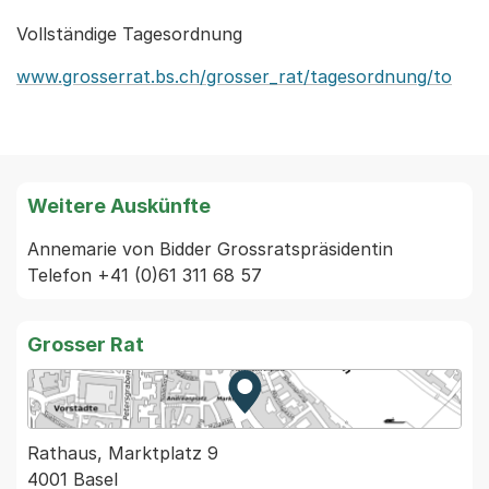
Vollständige Tagesordnung
www.grosserrat.bs.ch/grosser_rat/tagesordnung/to
Weitere Auskünfte
Annemarie von Bidder Grossratspräsidentin 
Telefon +41 (0)61 311 68 57
Grosser Rat
Zur Karte von MapBS.
Externer Link, wird in einem
Rathaus, Marktplatz 9
4001 Basel