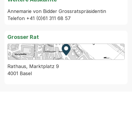
Annemarie von Bidder Grossratspräsidentin 
Telefon +41 (0)61 311 68 57 
Grosser Rat
Zur Karte von MapBS.
Externer Link, wird in einem
Rathaus, Marktplatz 9
4001 Basel