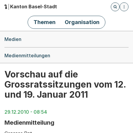
Kanton Basel-Stadt
Öffnet die
(Dieser Link führt zur Startseite)
Hauptnavigation
Themen
Organisation
Breadcrumb-Navigation
Medien
Medienmitteilungen
Vorschau auf die
Grossratssitzungen vom 12.
und 19. Januar 2011
29.12.2010 - 08:54
Medienmitteilung