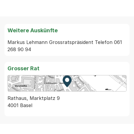
Weitere Auskünfte
Markus Lehmann Grossratspräsident Telefon 061 
268 90 94
Grosser Rat
Zur Karte von MapBS.
Externer Link, wird in einem
Rathaus, Marktplatz 9
4001 Basel