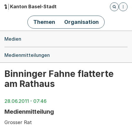
Kanton Basel-Stadt
Öffnet die
(Dieser Link führt zur Startseite)
Hauptnavigation
Themen
Organisation
Breadcrumb-Navigation
Medien
Medienmitteilungen
Binninger Fahne flatterte
am Rathaus
28.06.2011 - 07:46
Medienmitteilung
Grosser Rat