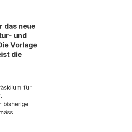
r das neue
tur- und
Die Vorlage
ist die
äsidium für
.
 bisherige
emäss