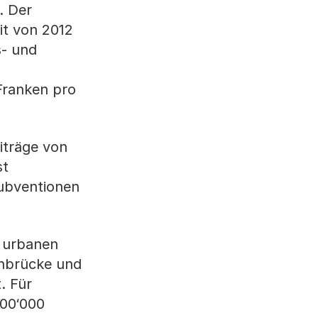
. Der
it von 2012
s- und
 Franken pro
iträge von
st
Subventionen
m urbanen
enbrücke und
. Für
900‘000