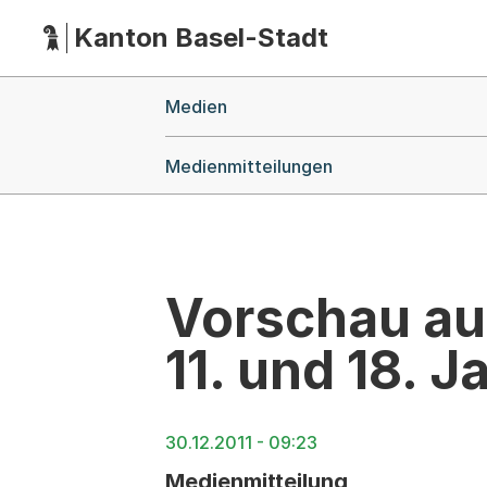
Kanton Basel-Stadt
Hauptnavigation
(Dieser Link führt zur Startseite)
Breadcrumb-Navigation
Medien
Medienmitteilungen
Vorschau au
11. und 18. 
30.12.2011 - 09:23
Medienmitteilung