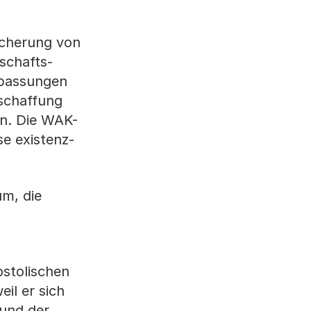
icherung von
schafts-
passungen
bschaffung
rn. Die WAK-
e existenz-
um, die
ostolischen
il er sich
 und der