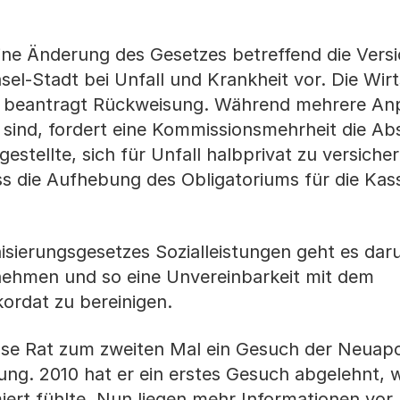
eine Änderung des Gesetzes betreffend die Vers
el-Stadt bei Unfall und Krankheit vor. Die Wirt
beantragt Rückweisung. Während mehrere An
 sind, fordert eine Kommissionsmehrheit die A
estellte, sich für Unfall halbprivat zu versiche
s die Aufhebung des Obligatoriums für die Kass
sierungsgesetzes Sozialleistungen geht es dar
nehmen und so eine Unvereinbarkeit mit dem
ordat zu bereinigen.
osse Rat zum zweiten Mal ein Gesuch der Neuap
g. 2010 hat er ein erstes Gesuch abgelehnt, we
miert fühlte. Nun liegen mehr Informationen vor