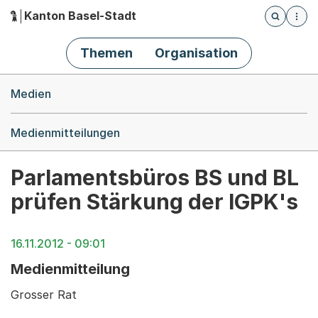
Kanton Basel-Stadt
Öffnet die
(Dieser Link führt zur Startseite)
Hauptnavigation
Themen
Organisation
Breadcrumb-Navigation
Medien
Medienmitteilungen
Parlamentsbüros BS und BL
prüfen Stärkung der IGPK's
16.11.2012 - 09:01
Medienmitteilung
Grosser Rat