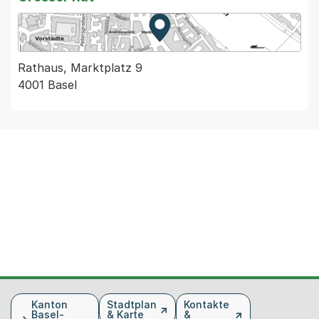
Zur Karte von MapBS.
Externer Link, wird in einem
Rathaus, Marktplatz 9
4001 Basel
Fusszeile
Kanton
Stadtplan
Kontakte
Basel-
& Karte
&