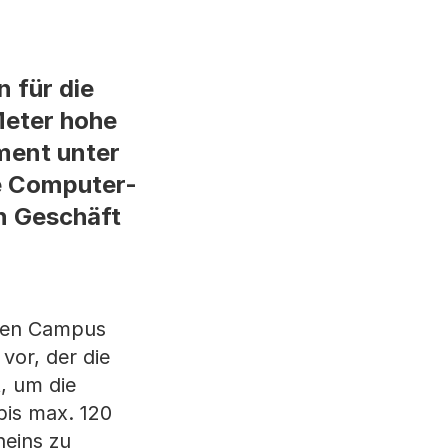
 für die
Meter hohe
ment unter
se Computer-
in Geschäft
inen Campus
or, der die
, um die
is max. 120
heins zu