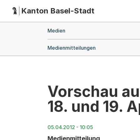
Kanton Basel-Stadt
Hauptnavigation
(Dieser Link führt zur Startseite)
Breadcrumb-Navigation
Medien
Medienmitteilungen
Vorschau au
18. und 19. A
05.04.2012 - 10:05
Medienmitteilung