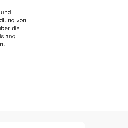
 und
ndlung von
über die
islang
n.