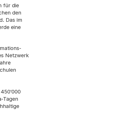
für die
schen den
d. Das im
rde eine
rmations-
res Netzwerk
Jahre
schulen
l 450‘000
ba-Tagen
hhaltige