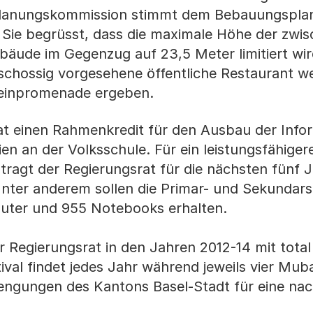
lanungskommission stimmt dem Bebauungsplan 
 Sie begrüsst, dass die maximale Höhe der zwi
bäude im Gegenzug auf 23,5 Meter limitiert wir
chossig vorgesehene öffentliche Restaurant we
heinpromenade ergeben.
at einen Rahmenkredit für den Ausbau der Info
n an der Volksschule. Für ein leistungsfähige
ragt der Regierungsrat für die nächsten fünf 
Unter anderem sollen die Primar- und Sekundar
uter und 955 Notebooks erhalten.
 Regierungsrat in den Jahren 2012-14 mit tota
ival findet jedes Jahr während jeweils vier Mu
rengungen des Kantons Basel-Stadt für eine nac