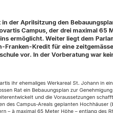
 in der Aprilsitzung den Bebauungsplan
ovartis Campus, der drei maximal 65 
ns ermöglicht. Weiter liegt dem Parla
en-Franken-Kredit für eine zeitgemäs
schule vor. In der Vorberatung war ke
vartis ihr ehemaliges Werkareal St. Johann in e
ossen Rat ein Bebauungsplan zur Genehmigung v
erentwickelt und die Voraussetzungen schafft
n des Campus-Areals geplanten Hochhäuser (b
ern – à maximal 65 Meter Höhe – entlang des R