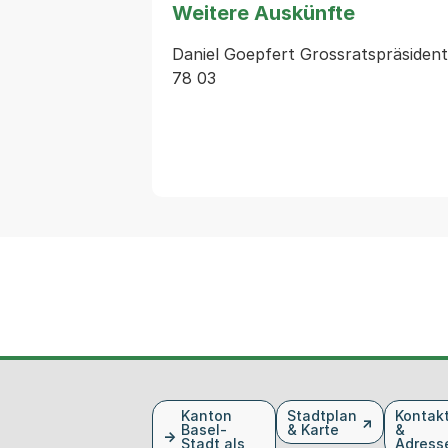
Weitere Auskünfte
Daniel Goepfert Grossratspräsident 
78 03
Fusszeile
Kanton
Stadtplan
Kontak
Basel-
& Karte
&
Stadt als
Adress