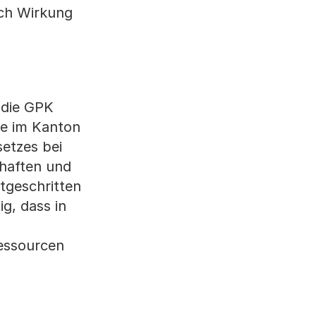
ich Wirkung
 die GPK
te im Kanton
etzes bei
haften und
tgeschritten
ig, dass in
essourcen