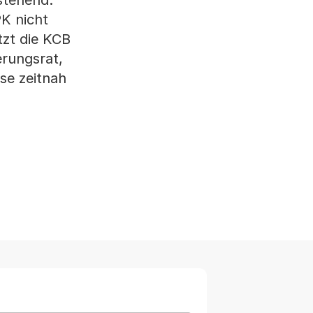
stehend.
K nicht
tzt die KCB
erungsrat,
se zeitnah