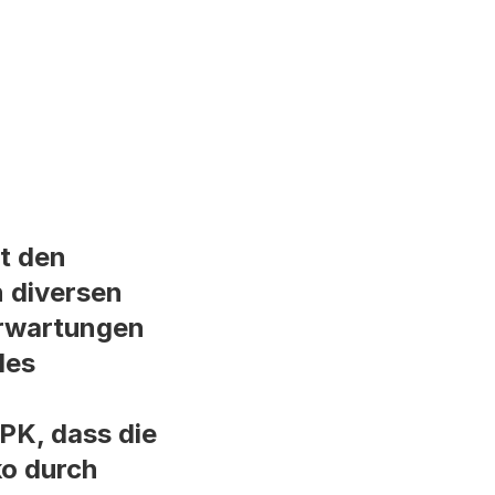
t den
 diversen
Erwartungen
des
PK, dass die
ko durch