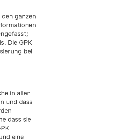
r den ganzen
Informationen
engefasst;
ds. Die GPK
sierung bei
he in allen
en und dass
rden
ne dass sie
GPK
und eine