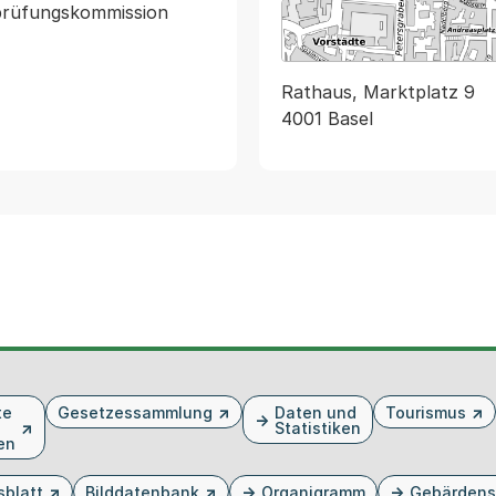
prüfungskommission 
Rathaus, Marktplatz 9
4001 Basel
te
Gesetzessammlung
Daten und
Tourismus
Statistiken
en
sblatt
Bilddatenbank
Organigramm
Gebärdens