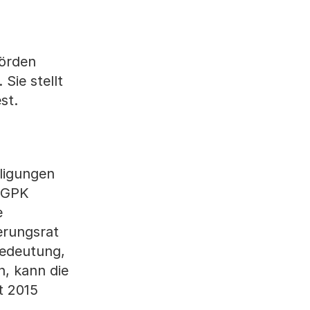
hörden
Sie stellt
st.
iligungen
r GPK
e
erungsrat
Bedeutung,
n, kann die
t 2015