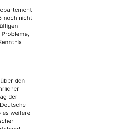
departement
5 noch nicht
ültigen
 Probleme,
Kenntnis
 über den
rlicher
rag der
n Deutsche
 es weitere
scher