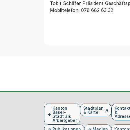
Tobit Schäfer Präsident Geschäfts
Mobiltelefon: 078 682 63 32
Fusszeile
Kanton
Stadtplan
Kontak
Basel-
& Karte
&
Stadt als
Adress
Arbeitgeber
Publikationen
Medien
Kanton