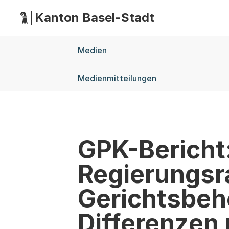
Kanton Basel-Stadt
Hauptnavigation
(Dieser Link führt zur Startseite)
Breadcrumb-Navigation
Medien
Medienmitteilungen
GPK-Bericht:
Regierungsr
Gerichtsbeh
Differenzen