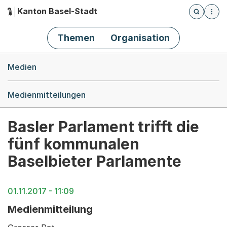
Kanton Basel-Stadt
Öffnet die
(Dieser Link führt zur Startseite)
Hauptnavigation
Themen
Organisation
Breadcrumb-Navigation
Medien
Medienmitteilungen
Basler Parlament trifft die
fünf kommunalen
Baselbieter Parlamente
01.11.2017 - 11:09
Medienmitteilung