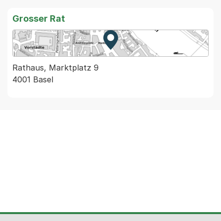
Grosser Rat
Zur Karte von MapBS.
Externer Link, wird in einem
Rathaus, Marktplatz 9
4001 Basel