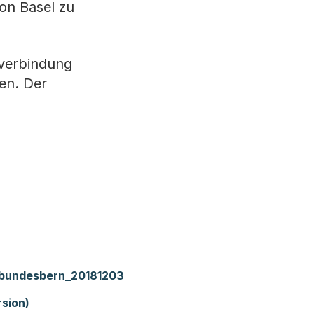
on Basel zu
nverbindung
en. Der
_bundesbern_20181203
rsion)