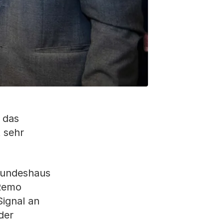
 das
 sehr
 Bundeshaus
 Remo
Signal an
der