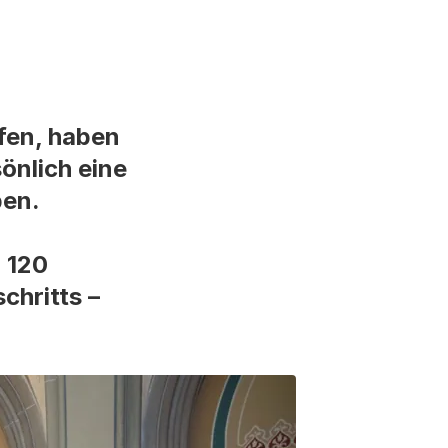
fen, haben
önlich eine
ben.
n 120
chritts –