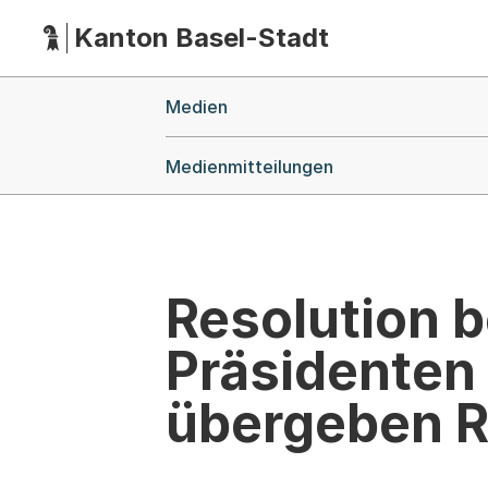
Kanton Basel-Stadt
Hauptnavigation
(Dieser Link führt zur Startseite)
Breadcrumb-Navigation
Medien
Medienmitteilungen
Resolution 
Präsidenten
übergeben R