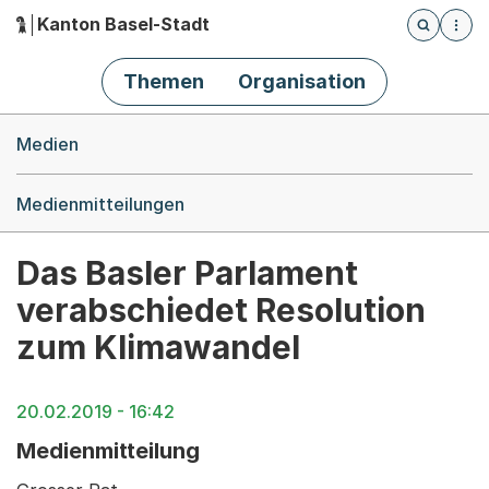
Kanton Basel-Stadt
Öffnet die
(Dieser Link führt zur Startseite)
Hauptnavigation
Themen
Organisation
Breadcrumb-Navigation
Medien
Medienmitteilungen
Das Basler Parlament
verabschiedet Resolution
zum Klimawandel
20.02.2019 - 16:42
Medienmitteilung