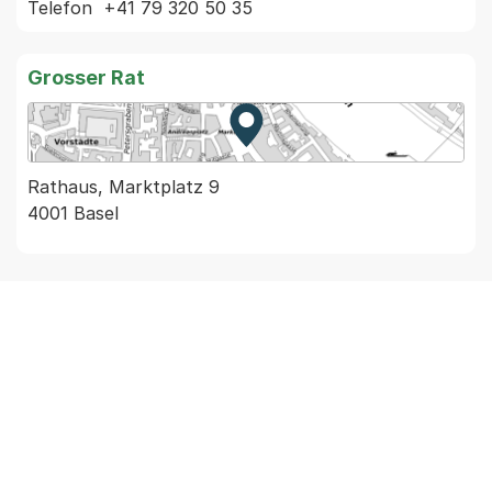
Grosser Rat
Zur Karte von MapBS.
Externer Link, wird in einem
Rathaus, Marktplatz 9
4001 Basel