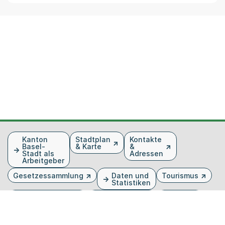
Fusszeile
Kanton
Stadtplan
Kontakte
Basel-
& Karte
&
Stadt als
Adressen
Arbeitgeber
Gesetzessammlung
Daten und
Tourismus
Statistiken
Veranstaltungen
Publikationen
Medien
Kantonsblatt
Bilddatenbank
Organigramm