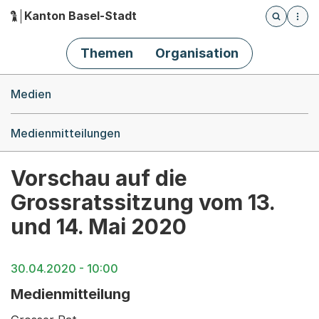
Kanton Basel-Stadt
Öffnet die
(Dieser Link führt zur Startseite)
Hauptnavigation
Themen
Organisation
Breadcrumb-Navigation
Medien
Medienmitteilungen
Vorschau auf die
Grossratssitzung vom 13.
und 14. Mai 2020
30.04.2020 - 10:00
Medienmitteilung