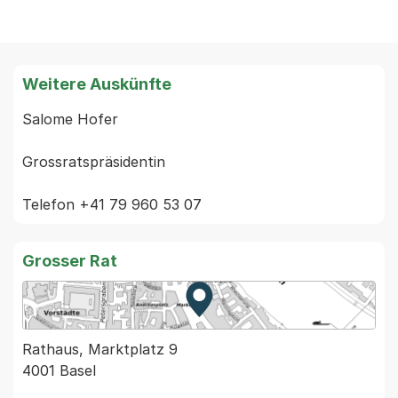
Weitere Auskünfte
Salome Hofer                                                

Grossratspräsidentin

Grosser Rat
Zur Karte von MapBS.
Externer Link, wird in einem
Rathaus, Marktplatz 9
4001 Basel