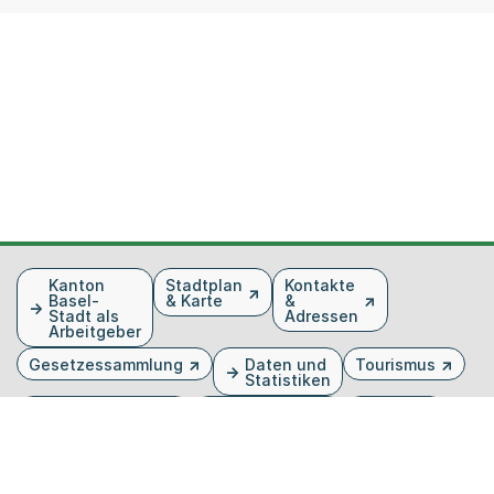
Fusszeile
Kanton
Stadtplan
Kontakte
Basel-
& Karte
&
Stadt als
Adressen
Arbeitgeber
Gesetzessammlung
Daten und
Tourismus
Statistiken
Veranstaltungen
Publikationen
Medien
Kantonsblatt
Bilddatenbank
Organigramm
Gebärdensprache