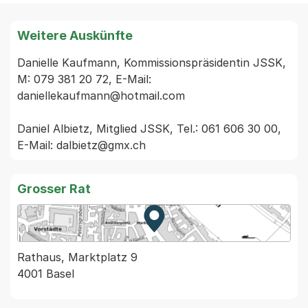
Weitere Auskünfte
Danielle Kaufmann, Kommissionspräsidentin JSSK, 
M: 079 381 20 72, E-Mail: 
daniellekaufmann@hotmail.com

Daniel Albietz, Mitglied JSSK, Tel.: 061 606 30 00, 
Grosser Rat
Zur Karte von MapBS.
Externer Link, wird in einem
Rathaus, Marktplatz 9
4001 Basel