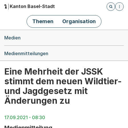
Kanton Basel-Stadt
Öffnet die
(Dieser Link führt zur Startseite)
Hauptnavigation
Themen
Organisation
Breadcrumb-Navigation
Medien
Medienmitteilungen
Eine Mehrheit der JSSK
stimmt dem neuen Wildtier-
und Jagdgesetz mit
Änderungen zu
17.09.2021 - 08:30
Medienmitteilung