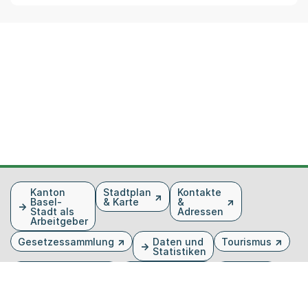
Fusszeile
Kanton
Stadtplan
Kontakte
Basel-
& Karte
&
Stadt als
Adressen
Arbeitgeber
Gesetzessammlung
Daten und
Tourismus
Statistiken
Veranstaltungen
Publikationen
Medien
Kantonsblatt
Bilddatenbank
Organigramm