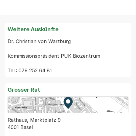
Weitere Auskünfte
Dr. Christian von Wartburg

Kommissionspräsident PUK Biozentrum

Grosser Rat
Zur Karte von MapBS.
Externer Link, wird in einem
Rathaus, Marktplatz 9
4001 Basel