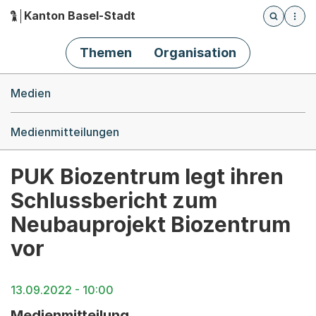
Kanton Basel-Stadt
Öffnet die
(Dieser Link führt zur Startseite)
Hauptnavigation
Themen
Organisation
Breadcrumb-Navigation
Medien
Medienmitteilungen
PUK Biozentrum legt ihren
Schlussbericht zum
Neubauprojekt Biozentrum
vor
13.09.2022 - 10:00
Medienmitteilung