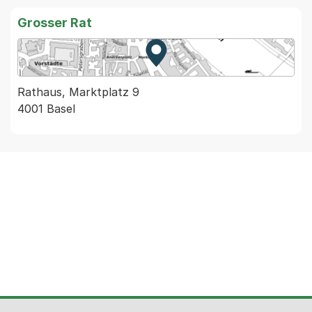
Grosser Rat
Zur Karte von MapBS.
Externer Link, wird in einem
Rathaus, Marktplatz 9
4001 Basel