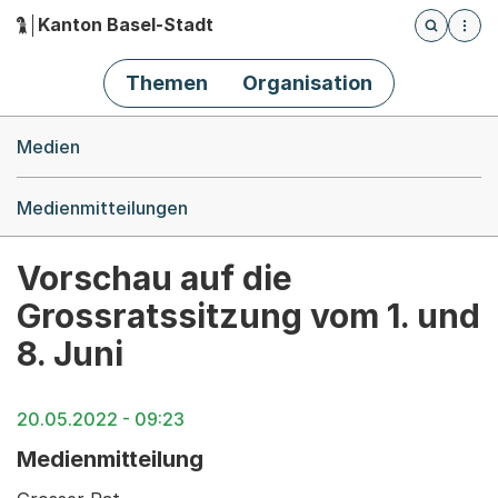
Kanton Basel-Stadt
Öffnet die
(Dieser Link führt zur Startseite)
Hauptnavigation
Themen
Organisation
Breadcrumb-Navigation
Medien
Medienmitteilungen
Vorschau auf die
Grossratssitzung vom 1. und
8. Juni
20.05.2022 - 09:23
Medienmitteilung