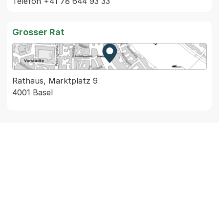
Grosser Rat
Zur Karte von MapBS.
Externer Link, wird in einem
Rathaus, Marktplatz 9
4001 Basel