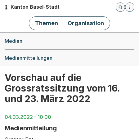
Kanton Basel-Stadt
Öffnet die
(Dieser Link führt zur Startseite)
Hauptnavigation
Themen
Organisation
Breadcrumb-Navigation
Medien
Medienmitteilungen
Vorschau auf die
Grossratssitzung vom 16.
und 23. März 2022
04.03.2022 - 10:00
Medienmitteilung