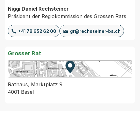
Niggi Daniel Rechsteiner
Präsident der Regiokommission des Grossen Rats
+41 78 652 62 00
gr@rechsteiner-bs.ch
Grosser Rat
Zur Karte von MapBS.
Externer Link, wird in einem
Rathaus, Marktplatz 9
4001 Basel