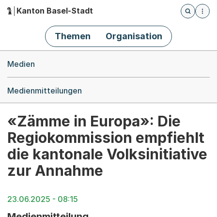
Kanton Basel-Stadt
Öffnet die
(Dieser Link führt zur Startseite)
Hauptnavigation
Themen
Organisation
Breadcrumb-Navigation
Medien
Medienmitteilungen
«Zämme in Europa»: Die
Regiokommission empfiehlt
die kantonale Volksinitiative
zur Annahme
23.06.2025 - 08:15
Medienmitteilung