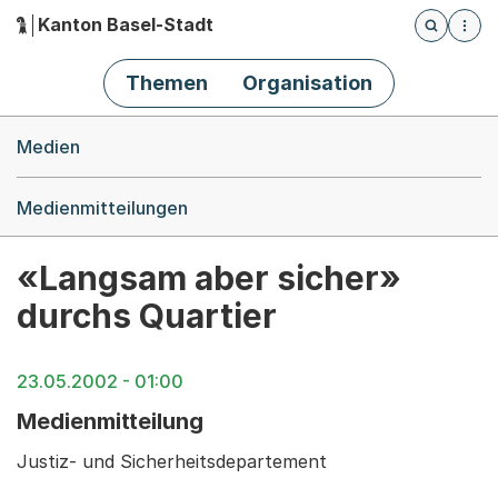
Kanton Basel-Stadt
Öffnet die
(Dieser Link führt zur Startseite)
Hauptnavigation
Themen
Organisation
Breadcrumb-Navigation
Medien
Medienmitteilungen
«Langsam aber sicher»
durchs Quartier
23.05.2002 - 01:00
Medienmitteilung
Justiz- und Sicherheitsdepartement