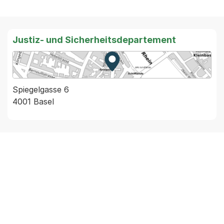
Justiz- und Sicherheitsdepartement
Zur Karte von MapBS.
Externer Link, wird in einem
Spiegelgasse 6
4001 Basel