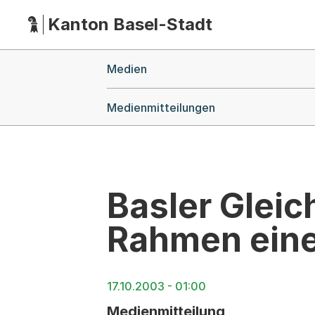
Kanton Basel-Stadt
Hauptnavigation
(Dieser Link führt zur Startseite)
Breadcrumb-Navigation
Medien
Medienmitteilungen
Basler Gleic
Rahmen eine
17.10.2003 - 01:00
Medienmitteilung