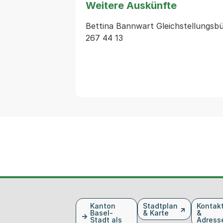
Weitere Auskünfte
Bettina Bannwart Gleichstellungsbür
267 44 13
Fusszeile
Kanton
Stadtplan
Kontak
Basel-
& Karte
&
Stadt als
Adress