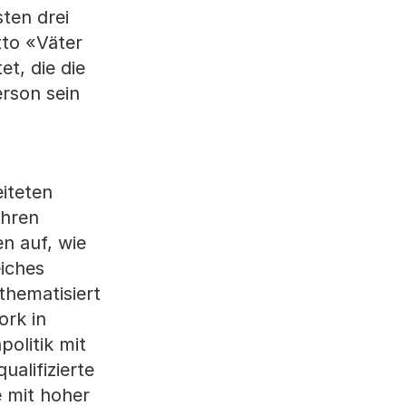
ten drei
to «Väter
t, die die
rson sein
iteten
ihren
en auf, wie
eiches
thematisiert
ork in
olitik mit
alifizierte
e mit hoher