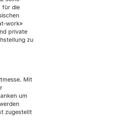
für die
ssischen
at-work»
nd private
chstellung zu
stmesse. Mit
r
edanken um
 werden
t zugestellt