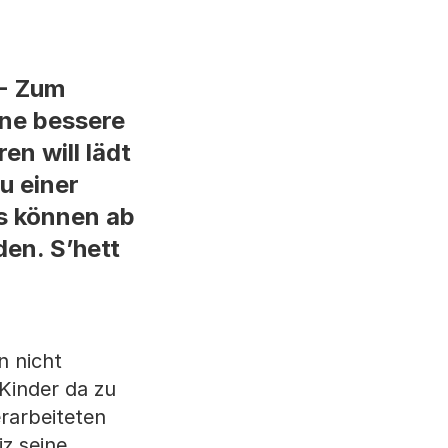
-- Zum
ine bessere
en will lädt
u einer
ns können ab
en. S’hett
n nicht
Kinder da zu
erarbeiteten
z seine