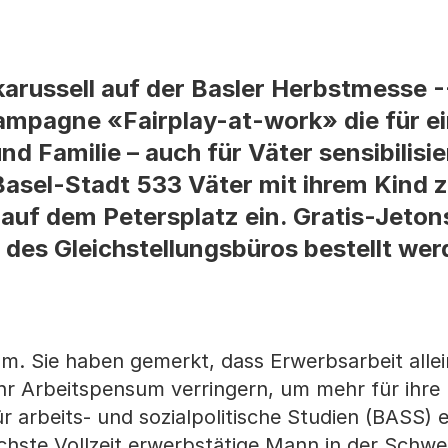
karussell auf der Basler Herbstmesse 
ampagne «Fairplay-at-work» die für e
d Familie – auch für Väter sensibilisier
Basel-Stadt 533 Väter mit ihrem Kind z
t auf dem Petersplatz ein. Gratis-Jeto
des Gleichstellungsbüros bestellt werd
. Sie haben gemerkt, dass Erwerbsarbeit allei
hr Arbeitspensum verringern, um mehr für ihre 
r arbeits- und sozialpolitische Studien (BASS) 
hste Vollzeit erwerbstätige Mann in der Schwei