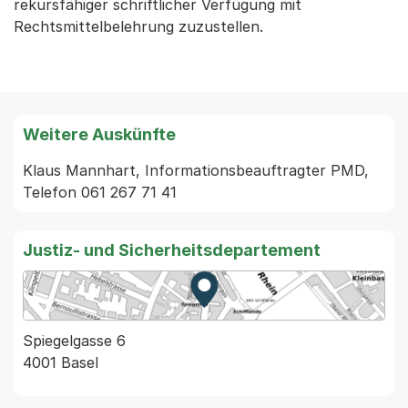
rekursfähiger schriftlicher Verfügung mit
Rechtsmittelbelehrung zuzustellen.
Weitere Auskünfte
Klaus Mannhart, Informationsbeauftragter PMD, 
Telefon 061 267 71 41
Justiz- und Sicherheitsdepartement
Zur Karte von MapBS.
Externer Link, wird in einem
Spiegelgasse 6
4001 Basel