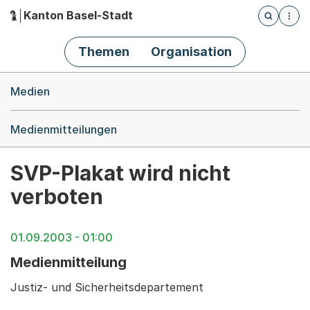
Kanton Basel-Stadt
Öffnet die
(Dieser Link führt zur Startseite)
Hauptnavigation
Themen
Organisation
Breadcrumb-Navigation
Medien
Medienmitteilungen
SVP-Plakat wird nicht
verboten
01.09.2003 - 01:00
Medienmitteilung
Justiz- und Sicherheitsdepartement