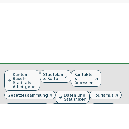
Fusszeile
Kanton
Stadtplan
Kontakte
Basel-
& Karte
&
Stadt als
Adressen
Arbeitgeber
Gesetzessammlung
Daten und
Tourismus
Statistiken
Veranstaltungen
Publikationen
Medien
Kantonsblatt
Bilddatenbank
Organigramm
Gebärdensprache