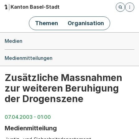
Kanton Basel-Stadt
Öffnet die
(Dieser Link führt zur Startseite)
Hauptnavigation
Themen
Organisation
Breadcrumb-Navigation
Medien
Medienmitteilungen
Zusätzliche Massnahmen
zur weiteren Beruhigung
der Drogenszene
07.04.2003 - 01:00
Medienmitteilung