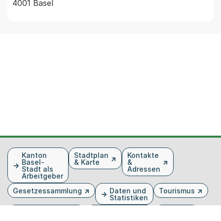
4001 Basel
Fusszeile
Kanton
Stadtplan
Kontakte
Basel-
& Karte
&
Stadt als
Adressen
Arbeitgeber
Gesetzessammlung
Daten und
Tourismus
Statistiken
Veranstaltungen
Publikationen
Medien