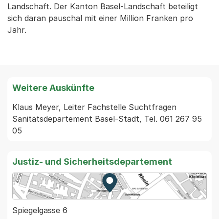
Landschaft. Der Kanton Basel-Landschaft beteiligt
sich daran pauschal mit einer Million Franken pro
Jahr.
Weitere Auskünfte
Klaus Meyer, Leiter Fachstelle Suchtfragen 
Sanitätsdepartement Basel-Stadt, Tel. 061 267 95 
05
Justiz- und Sicherheitsdepartement
Zur Karte von MapBS.
Externer Link, wird in einem
Spiegelgasse 6