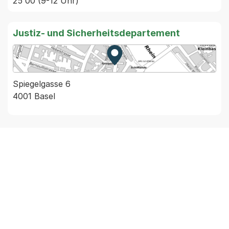
25 00 (9-12 Uhr)
Justiz- und Sicherheitsdepartement
Zur Karte von MapBS.
Externer Link, wird in einem
Spiegelgasse 6
4001 Basel