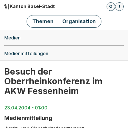
Kanton Basel-Stadt
Öffnet die
(Dieser Link führt zur Startseite)
Hauptnavigation
Themen
Organisation
Breadcrumb-Navigation
Medien
Medienmitteilungen
Besuch der
Oberrheinkonferenz im
AKW Fessenheim
23.04.2004 - 01:00
Medienmitteilung