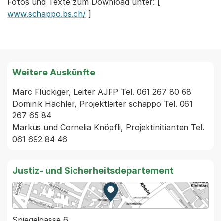
Fotos und Texte zum Download unter: [
www.schappo.bs.ch/
]
Weitere Auskünfte
Marc Flückiger, Leiter AJFP Tel. 061 267 80 68

Dominik Hächler, Projektleiter schappo Tel. 061 
267 65 84

Markus und Cornelia Knöpfli, Projektinitianten Tel. 
061 692 84 46
Justiz- und Sicherheitsdepartement
Zur Karte von MapBS.
Externer Link, wird in einem
Spiegelgasse 6