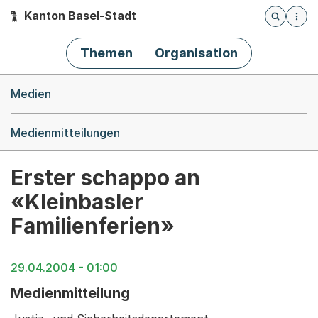
Kanton Basel-Stadt
Öffnet die
(Dieser Link führt zur Startseite)
Hauptnavigation
Themen
Organisation
Breadcrumb-Navigation
Medien
Medienmitteilungen
Erster schappo an
«Kleinbasler
Familienferien»
29.04.2004 - 01:00
Medienmitteilung