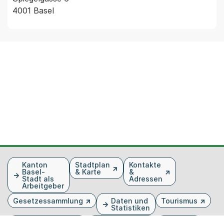
4001 Basel
Fusszeile
Kanton
Stadtplan
Kontakte
Basel-
& Karte
&
Stadt als
Adressen
Arbeitgeber
Gesetzessammlung
Daten und
Tourismus
Statistiken
Veranstaltungen
Publikationen
Medien