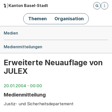
Kanton Basel-Stadt
Öffnet die
(Dieser Link führt zur Startseite)
Hauptnavigation
Themen
Organisation
Breadcrumb-Navigation
Medien
Medienmitteilungen
Erweiterte Neuauflage von
JULEX
20.01.2004 - 00:00
Medienmitteilung
Justiz- und Sicherheitsdepartement