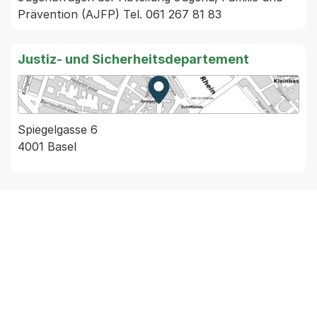
Prävention (AJFP) Tel. 061 267 81 83
Justiz- und Sicherheitsdepartement
Zur Karte von MapBS.
Externer Link, wird in einem
Spiegelgasse 6
4001 Basel